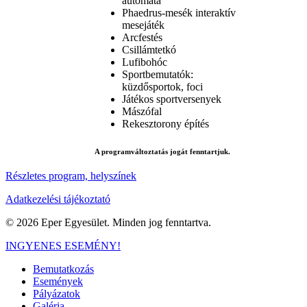
automata
Phaedrus-mesék interaktív
mesejáték
Arcfestés
Csillámtetkó
Lufibohóc
Sportbemutatók:
küzdősportok, foci
Játékos sportversenyek
Mászófal
Rekesztorony építés
A programváltoztatás jogát fenntartjuk.
Részletes program, helyszínek
Adatkezelési tájékoztató
© 2026 Eper Egyesület. Minden jog fenntartva.
Close
INGYENES ESEMÉNY!
Menu
Bemutatkozás
Események
Pályázatok
Galéria