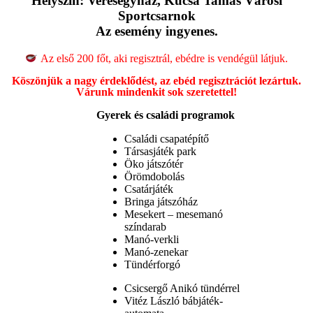
Helyszín: Veresegyház, Kucsa Tamás Városi
Sportcsarnok
Az esemény ingyenes.
Az első 200 főt, aki regisztrál, ebédre is vendégül látjuk.
Köszönjük a nagy érdeklődést, az ebéd regisztrációt lezártuk.
Várunk mindenkit sok szeretettel!
Gyerek és családi programok
Családi csapatépítő
Társasjáték park
Öko játszótér
Örömdobolás
Csatárjáték
Bringa játszóház
Mesekert – mesemanó
színdarab
Manó-verkli
Manó-zenekar
Tündérforgó
Csicsergő Anikó tündérrel
Vitéz László bábjáték-