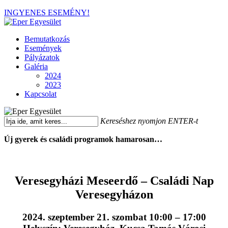
Skip
INGYENES ESEMÉNY!
to
main
Menu
Bemutatkozás
content
Események
Pályázatok
Galéria
2024
2023
Kapcsolat
Kereséshez nyomjon ENTER-t
Close
Új gyerek és családi programok hamarosan…
Search
Veresegyházi Meseerdő – Családi Nap
Veresegyházon
2024. szeptember 21. szombat 10:00 – 17:00